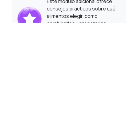
Este módulo adicional ofrece
consejos prácticos sobre qué
alimentos elegir, cómo
combinarlos y prepararlos
para maximizar su valor
nutricional y disfrutar de una
dieta equilibrada.
¿Cómo comemos?
Se explorará la diferencia
entre el hambre física y la
emocional, aprendiendo a
manejar cada una de manera
adecuada y reconociendo las
señales del cuerpo.
Cómo hacer el cambio