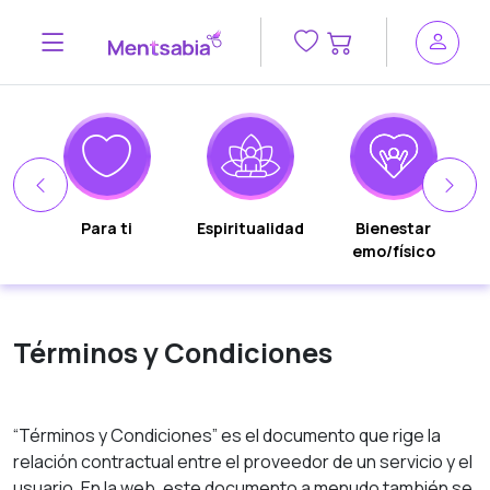
n
Para ti
Espiritualidad
Bienestar
emo/físico
Términos y Condiciones
“Términos y Condiciones” es el documento que rige la
relación contractual entre el proveedor de un servicio y el
usuario. En la web, este documento a menudo también se