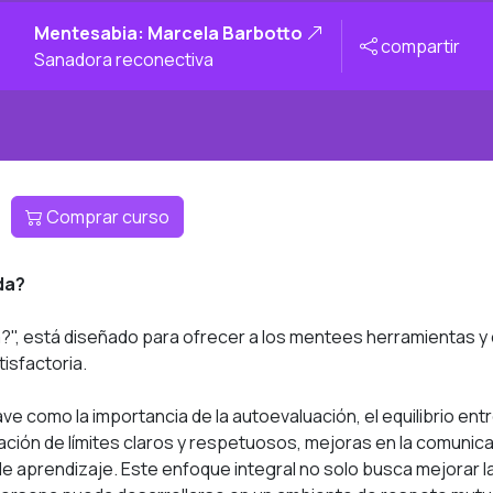
Mentesabia: Marcela Barbotto
compartir
Sanadora reconectiva
Comprar curso
da?
da?", está diseñado para ofrecer a los mentees herramientas 
tisfactoria.
ave como la importancia de la autoevaluación, el equilibrio ent
ción de límites claros y respetuosos, mejoras en la comunica
 aprendizaje. Este enfoque integral no solo busca mejorar las