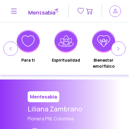
n
Para ti
Espiritualidad
Bienestar
emo/físico
Mentesabia
Liliana Zambrano
Pionera PNL Colombia