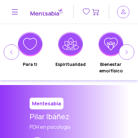
n
Para ti
Espiritualidad
Bienestar
emo/físico
Mentesabia
Pilar Ibáñez
PDH en psicología