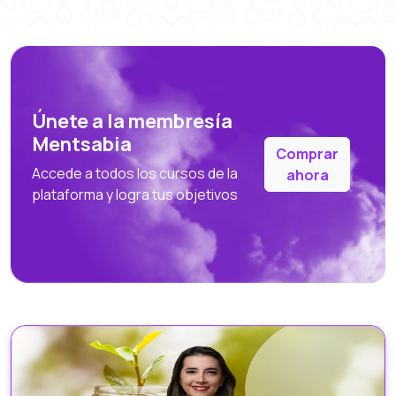
Únete a la membresía
Mentsabia
Comprar
Accede a todos los cursos de la
ahora
plataforma y logra tus objetivos